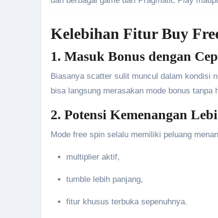
dan berbagai game dari Pragmatic Play maup
Kelebihan Fitur Buy Fre
1. Masuk Bonus dengan Cep
Biasanya scatter sulit muncul dalam kondisi no
bisa langsung merasakan mode bonus tanpa h
2. Potensi Kemenangan Lebi
Mode free spin selalu memiliki peluang menang
multiplier aktif,
tumble lebih panjang,
fitur khusus terbuka sepenuhnya.