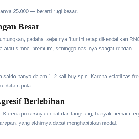
hanya 25.000 — berarti rugi besar.
ngan Besar
tungkan, padahal sejatinya fitur ini tetap dikendalikan RN
a atau simbol premium, sehingga hasilnya sangat rendah.
saldo hanya dalam 1–2 kali buy spin. Karena volatilitas fre
idak dalam pola.
gresif Berlebihan
. Karena prosesnya cepat dan langsung, banyak pemain ter
i harapan, yang akhirnya dapat menghabiskan modal.