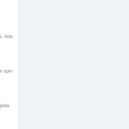
G. Ada
e spin
goda