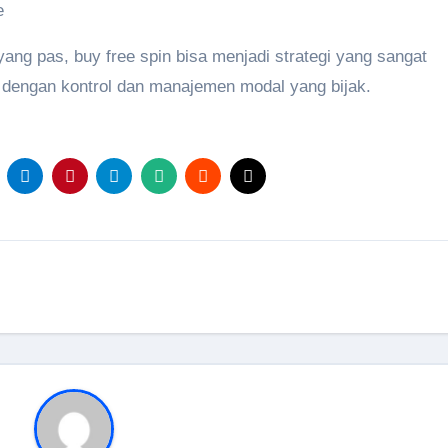
e
ang pas, buy free spin bisa menjadi strategi yang sangat
 dengan kontrol dan manajemen modal yang bijak.