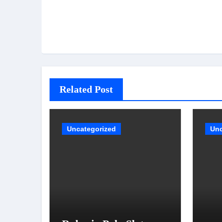
Related Post
Uncategorized
Unc