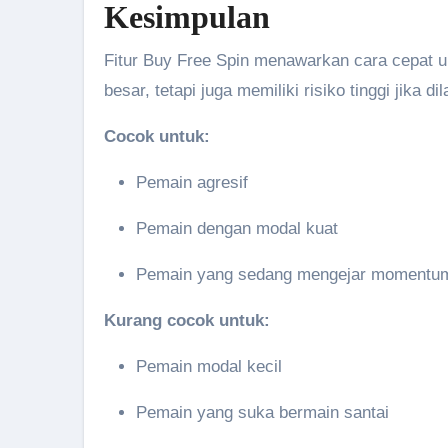
Kesimpulan
Fitur Buy Free Spin menawarkan cara cepat
besar, tetapi juga memiliki risiko tinggi jika d
Cocok untuk:
Pemain agresif
Pemain dengan modal kuat
Pemain yang sedang mengejar momentu
Kurang cocok untuk:
Pemain modal kecil
Pemain yang suka bermain santai