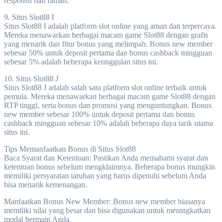
responsif dan ramah.
9. Situs Slot88 I
Situs Slot88 I adalah platform slot online yang aman dan terpercaya.
Mereka menawarkan berbagai macam game Slot88 dengan grafis
yang menarik dan fitur bonus yang melimpah. Bonus new member
sebesar 50% untuk deposit pertama dan bonus cashback mingguan
sebesar 5% adalah beberapa keunggulan situs ini.
10. Situs Slot88 J
Situs Slot88 J adalah salah satu platform slot online terbaik untuk
pemula. Mereka menawarkan berbagai macam game Slot88 dengan
RTP tinggi, serta bonus dan promosi yang menguntungkan. Bonus
new member sebesar 100% untuk deposit pertama dan bonus
cashback mingguan sebesar 10% adalah beberapa daya tarik utama
situs ini.
Tips Memanfaatkan Bonus di Situs Slot88
Baca Syarat dan Ketentuan: Pastikan Anda memahami syarat dan
ketentuan bonus sebelum mengklaimnya. Beberapa bonus mungkin
memiliki persyaratan taruhan yang harus dipenuhi sebelum Anda
bisa menarik kemenangan.
Manfaatkan Bonus New Member: Bonus new member biasanya
memiliki nilai yang besar dan bisa digunakan untuk meningkatkan
modal bermain Anda.