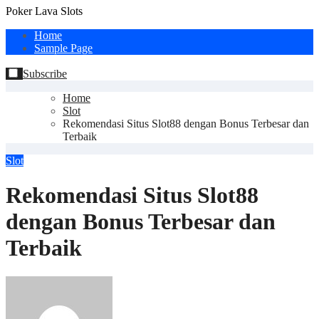
Poker Lava Slots
Home
Sample Page
Subscribe
Home
Slot
Rekomendasi Situs Slot88 dengan Bonus Terbesar dan
Terbaik
Slot
Rekomendasi Situs Slot88
dengan Bonus Terbesar dan
Terbaik